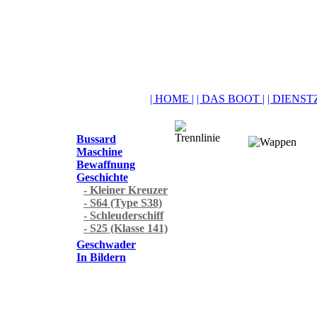
| HOME |
| DAS BOOT |
| DIENSTZ
Bussard
Maschine
Bewaffnung
Geschichte
- Kleiner Kreuzer
- S64 (Type S38)
- Schleuderschiff
- S25 (Klasse 141)
Geschwader
In Bildern