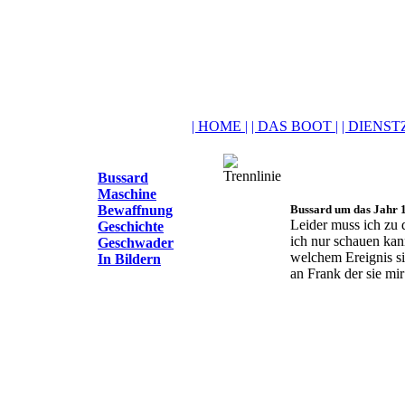
| HOME |
| DAS BOOT |
| DIENSTZ
Bussard
Maschine
Bewaffnung
Bussard um das Jahr 
Leider muss ich zu 
Geschichte
ich nur schauen kan
Geschwader
welchem Ereignis si
In Bildern
an Frank der sie mir