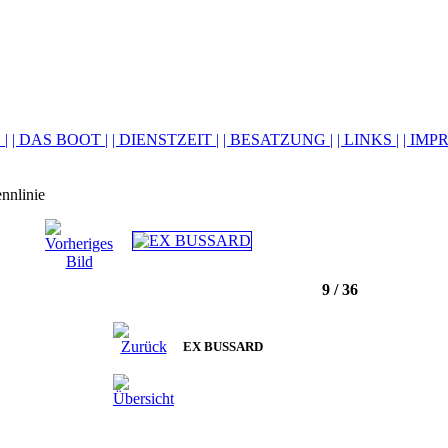
 |
| DAS BOOT |
| DIENSTZEIT |
| BESATZUNG |
| LINKS |
| IMP
9 / 36
EX BUSSARD