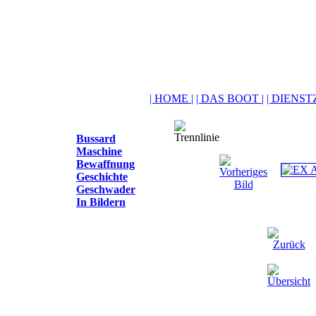
| HOME |
| DAS BOOT |
| DIENSTZ
Bussard
Maschine
Bewaffnung
Geschichte
Geschwader
In Bildern