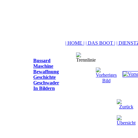
| HOME |
| DAS BOOT |
| DIENSTZ
Bussard
Maschine
Bewaffnung
Geschichte
Geschwader
In Bildern