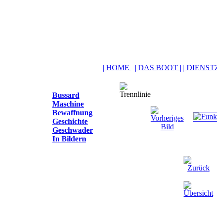
| HOME |
| DAS BOOT |
| DIENSTZ
Bussard
Maschine
Bewaffnung
Geschichte
Geschwader
In Bildern