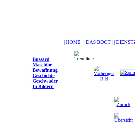
| HOME |
| DAS BOOT |
| DIENSTZ
Bussard
Maschine
Bewaffnung
Geschichte
Geschwader
In Bildern