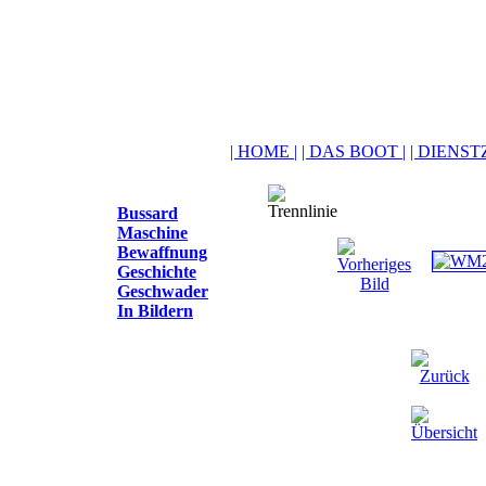
| HOME |
| DAS BOOT |
| DIENSTZ
Bussard
Maschine
Bewaffnung
Geschichte
Geschwader
In Bildern