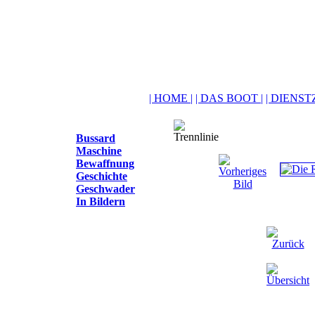
| HOME |
| DAS BOOT |
| DIENSTZ
Bussard
Maschine
Bewaffnung
Geschichte
Geschwader
In Bildern