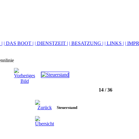
 |
| DAS BOOT |
| DIENSTZEIT |
| BESATZUNG |
| LINKS |
| IMP
14 / 36
Steuerstand