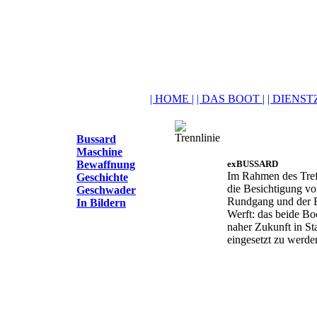
| HOME |
| DAS BOOT |
| DIENSTZ
Bussard
Maschine
Bewaffnung
exBUSSARD
Im Rahmen des Tref
Geschichte
die Besichtigung v
Geschwader
Rundgang und der B
In Bildern
Werft: das beide Boo
naher Zukunft in St
eingesetzt zu werde