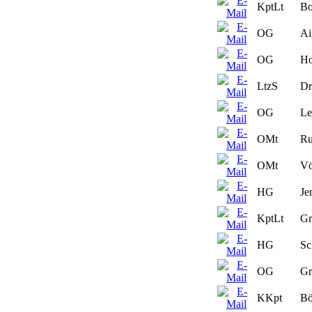
KptLt
Bo
OG
Ai
OG
Ho
LtzS
Dr
OG
Le
OMt
Ru
OMt
Vö
HG
Je
KptLt
Gr
HG
Sc
OG
Gr
KKpt
Bö