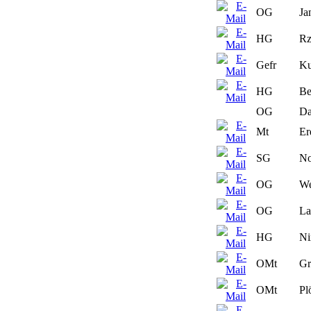
OG
Ja
HG
Rz
Gefr
Ku
HG
Be
OG
Da
Mt
Er
SG
No
OG
We
OG
La
HG
Ni
OMt
Gr
OMt
Pl