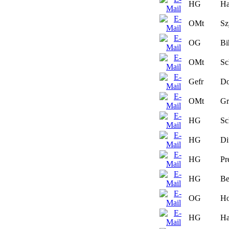
HG
Ha
OMt
Sz
OG
Bi
OMt
Sc
Gefr
Do
OMt
Gr
HG
Sc
HG
Di
HG
Pr
HG
Be
OG
Ho
HG
Ha