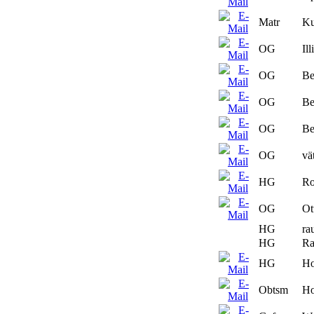
Matr
Ku
OG
Il
OG
Be
OG
Be
OG
Be
OG
vä
HG
Ro
OG
Ot
HG
ra
HG
Ra
HG
Ho
Obtsm
Ho