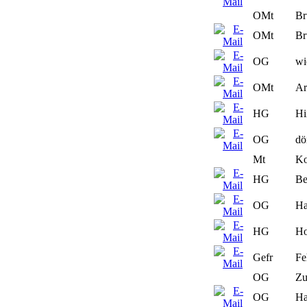
OMt
Br
OMt
Br
OG
wi
OMt
Ar
HG
Hi
OG
dör
Mt
Ko
HG
Be
OG
Ha
HG
Ho
Gefr
Fe
OG
Zu
OG
Ha