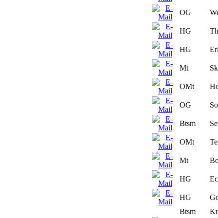
OG
We
HG
Th
HG
Er
Mt
Sk
OMt
Ho
OG
So
Btsm
Se
OMt
Te
Mt
Bo
HG
Ec
HG
Go
Btsm
Kr