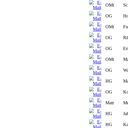
OMt
Sc
OG
Ho
OMt
Fu
OG
Ri
OG
Er
OMt
Ma
OG
Wa
HG
Ma
OG
Ko
Matr
Me
HG
Ja
HG
Ka