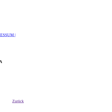
RESSUM |
3A
Zurück