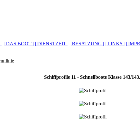
 |
| DAS BOOT |
| DIENSTZEIT |
| BESATZUNG |
| LINKS |
| IMP
Schiffprofile 11 - Schnellboote Klasse 143/14