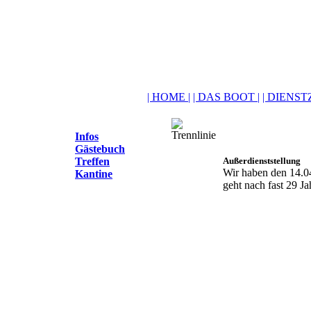
| HOME |
| DAS BOOT |
| DIENSTZ
Infos
Gästebuch
Treffen
Außerdienststellung
Wir haben den 14.04
Kantine
geht nach fast 29 J