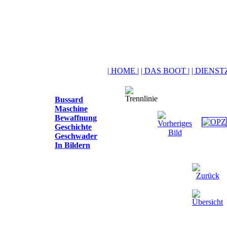
| HOME |
| DAS BOOT |
| DIENSTZ
Bussard
Maschine
Bewaffnung
Geschichte
Geschwader
In Bildern